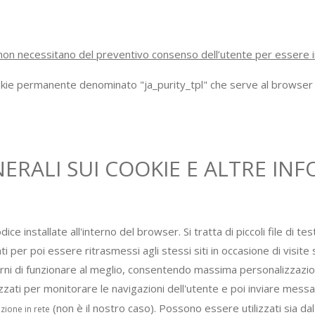
non necessitano del preventivo consenso dell’utente per essere inst
kie permanente denominato "ja_purity_tpl" che serve al browser p
RALI SUI COOKIE E ALTRE INF
ce installate all'interno del browser. Si tratta di piccoli file di testo
per poi essere ritrasmessi agli stessi siti in occasione di visite s
erni di funzionare al meglio, consentendo massima personalizzazione
zati per monitorare le navigazioni dell'utente e poi inviare messa
(non è il nostro caso). Possono essere utilizzati sia dal 
zione in rete