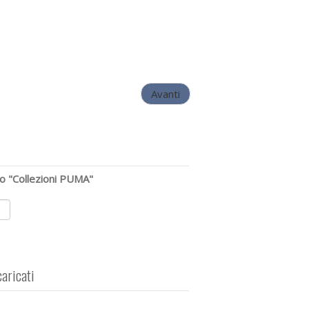
Avanti
o "Collezioni PUMA"
caricati