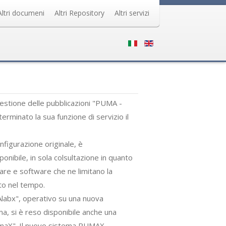
Altri documeni
Altri Repository
Altri servizi
gestione delle pubblicazioni "PUMA -
rminato la sua funzione di servizio il
nfigurazione originale, è
ibile, in sola colsultazione in quanto
are e software che ne limitano la
to nel tempo.
abx", operativo su una nuova
a, si è reso disponibile anche una
maX". Il nuovo sistema PUMAX