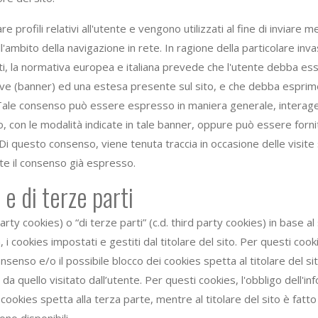
e profili relativi all'utente e vengono utilizzati al fine di inviare m
ambito della navigazione in rete. In ragione della particolare inv
enti, la normativa europea e italiana prevede che l'utente debba 
reve (banner) ed una estesa presente sul sito, e che debba esprim
to. Tale consenso può essere espresso in maniera generale, interag
o, con le modalità indicate in tale banner, oppure può essere forni
 Di questo consenso, viene tenuta traccia in occasione delle visite
arte il consenso già espresso.
e di terze parti
party cookies) o “di terze parti” (c.d. third party cookies) in base a
i cookies impostati e gestiti dal titolare del sito. Per questi cooki
nsenso e/o il possibile blocco dei cookies spetta al titolare del sit
a quello visitato dall’utente. Per questi cookies, l'obbligo dell'inf
okies spetta alla terza parte, mentre al titolare del sito è fatto sol